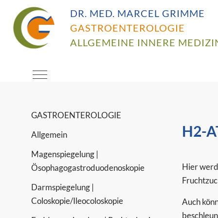
DR. MED. MARCEL GRIMME
GASTROENTEROLOGIE
ALLGEMEINE INNERE MEDIZI
Mobile Menu Toggle
GASTROENTEROLOGIE
H2-A
Allgemein
Magenspiegelung |
Hier werd
Ösophagogastroduodenoskopie
Fruchtzuc
Darmspiegelung |
Coloskopie/Ileocoloskopie
Auch könn
beschleun