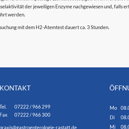
selaktivität der jeweiligen Enzyme nachgewiesen und, falls er
hrt werden.
suchung mit dem H2-Atemtest dauert ca. 3 Stunden.
KONTAKT
ÖFFN
Tel. 07222 / 966 299
Mo
08.
Fax 07222 / 966 300
Di
08.
Mi
08.
praxis@gastroenterologie-rastatt.de