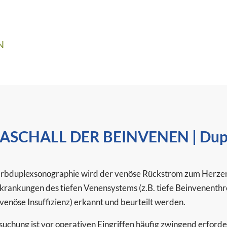
N
ASCHALL DER BEINVENEN | Dupl
arbduplexsonographie wird der venöse Rückstrom zum Herzen g
krankungen des tiefen Venensystems (z.B. tiefe Beinvenenth
venöse Insuffizienz) erkannt und beurteilt werden.
uchung ist vor operativen Eingriffen häufig zwingend erforder