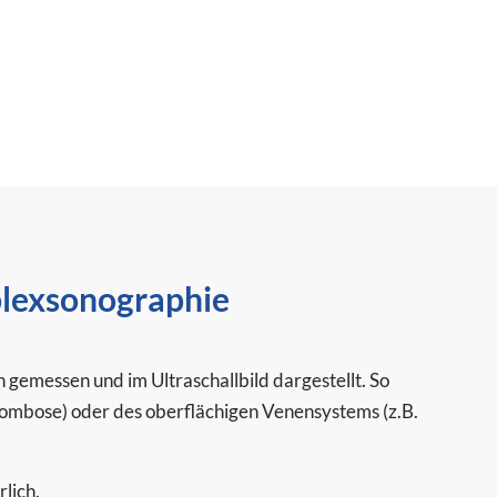
exsonographie
emessen und im Ultraschallbild dargestellt. So
rombose) oder des oberflächigen Venensystems (z.B.
lich.