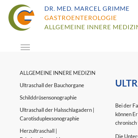
DR. MED. MARCEL GRIMME
Herzlich
GASTROENTEROLOGIE
ALLGEMEINE INNERE MEDIZI
Willkommen
Mobile Menu Toggle
ALLGEMEINE INNERE MEDIZIN
ULTR
Ultraschall der Bauchorgane
Schilddrüsensonographie
Bei der F
Ultraschall der Halsschlagadern |
können Er
Carotisduplexsonographie
chronisch 
Herzultraschall |
Die Unters